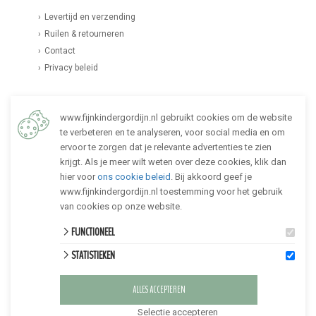
Levertijd en verzending
Ruilen & retourneren
Contact
Privacy beleid
PERSOONLIJK ADVIES
www.fijnkindergordijn.nl gebruikt cookies om de website
Kom je er niet uit? Wij helpen je graag verder. Lees
hier
meer
te verbeteren en te analyseren, voor social media en om
over persoonlijk advies, of neem direct
ervoor te zorgen dat je relevante advertenties te zien
contact
met ons op.
krijgt. Als je meer wilt weten over deze cookies, klik dan
hier voor
ons cookie beleid
. Bij akkoord geef je
VOLG FIJNKINDERGORDIJN
www.fijnkindergordijn.nl toestemming voor het gebruik
van cookies op onze website.
FUNCTIONEEL
STATISTIEKEN
ALLES ACCEPTEREN
Selectie accepteren