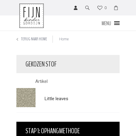
0
MENU
TERUG NAAR HOME
Home
GEKOZEN STOF
Artikel
Little leaves
STAP 1: OPHANGMETHODE