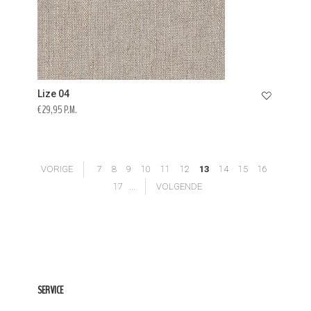
Lize 04
€ 29,95 P.M.
VORIGE
7
8
9
10
11
12
13
14
15
16
17
...
VOLGENDE
SERVICE