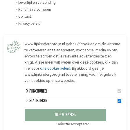
Levertijd en verzending
Ruilen & retourneren
Contact
Privacy beleid
PERSOONLIJK ADVIES
www.fijnkindergordijn.nl gebruikt cookies om de website
Kom je er niet uit? Wij helpen je graag verder. Lees
hier
meer
te verbeteren en te analyseren, voor social media en om
over persoonlijk advies, of neem direct
ervoor te zorgen dat je relevante advertenties te zien
contact
met ons op.
krijgt. Als je meer wilt weten over deze cookies, klik dan
hier voor
ons cookie beleid
. Bij akkoord geef je
VOLG FIJNKINDERGORDIJN
www.fijnkindergordijn.nl toestemming voor het gebruik
van cookies op onze website.
FUNCTIONEEL
STATISTIEKEN
ALLES ACCEPTEREN
Selectie accepteren